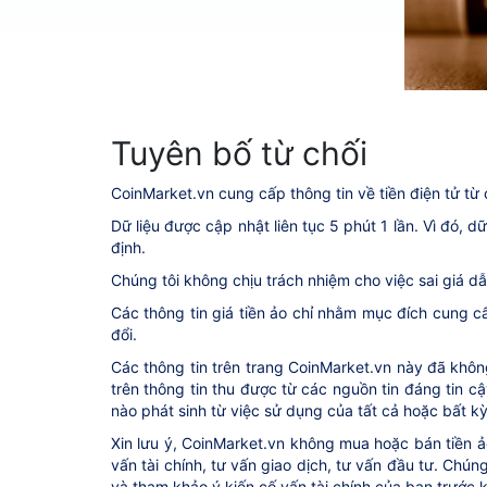
Tuyên bố từ chối
CoinMarket.vn cung cấp thông tin về tiền điện tử từ 
Dữ liệu được cập nhật liên tục 5 phút 1 lần. Vì đó, d
định.
Chúng tôi không chịu trách nhiệm cho việc sai giá d
Các thông tin giá tiền ảo chỉ nhằm mục đích cung cấ
đổi.
Các thông tin trên trang CoinMarket.vn này đã không
trên thông tin thu được từ các nguồn tin đáng tin 
nào phát sinh từ việc sử dụng của tất cả hoặc bất k
Xin lưu ý, CoinMarket.vn không mua hoặc bán tiền ả
vấn tài chính, tư vấn giao dịch, tư vấn đầu tư. Chú
và tham khảo ý kiến cố vấn tài chính của bạn trước k