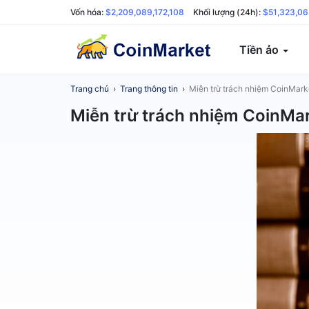
Vốn hóa:
$2,209,089,172,108
Khối lượng (24h):
$51,323,0
Tiền ảo
Trang chủ
›
Trang thông tin
›
Miễn trừ trách nhiệm CoinMark
Miễn trừ trách nhiệm CoinMa