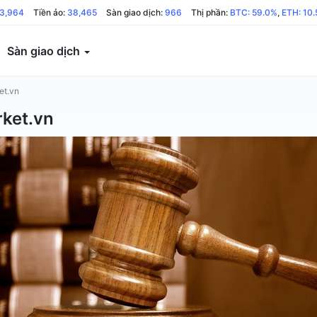
63,964
Tiền ảo:
38,465
Sàn giao dịch:
966
Thị phần:
BTC: 59.0%
,
ETH: 10
Sàn giao dịch
et.vn
rket.vn