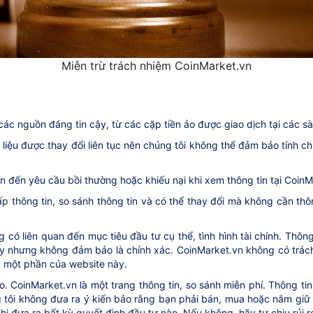
Miễn trừ trách nhiệm CoinMarket.vn
các nguồn đáng tin cậy, từ các cặp tiền ảo được giao dịch tại các sàn
ữ liệu được thay đổi liên tục nên chúng tôi không thể đảm bảo tính c
ẫn đến yêu cầu bồi thường hoặc khiếu nại khi xem thông tin tại Coin
p thông tin, so sánh thông tin và có thể thay đổi mà không cần thô
 có liên quan đến mục tiêu đầu tư cụ thể, tình hình tài chính. Thô
cậy nhưng không đảm bảo là chính xác. CoinMarket.vn không có trách 
ỳ một phần của website này.
o. CoinMarket.vn là một trang thông tin, so sánh miễn phí. Thông ti
ng tôi không đưa ra ý kiến bảo rằng bạn phải bán, mua hoặc nắm giữ 
hi đưa ra bất kỳ quyết định đầu tư nào. Nếu không, hãy tự chịu rủi r