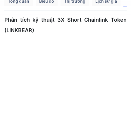
Tổng quan
Biểu đồ
Thị trường
Lịch sử giá
P
Phân tích kỹ thuật 3X Short Chainlink Token
(LINKBEAR)