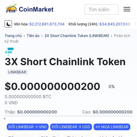
ME
Vốn hóa:
$2,212,881,673,704
Khối lượng (24h):
$34,945,207,996
T
Trang chủ
›
Tiền ảo
›
3X Short Chainlink Token (LINKBEAR)
›
Phân tích
kỹ thuật
3X Short Chainlink Token
LINKBEAR
$0.000000000200
0%
0.000000000000 BTC
0 VND
Thấp:
$0.000000000200
Cao:
$0.000000000200
ĐỔI LINKBEAR → VND
ĐỔI LINKBEAR → USD
↔ MUA LINKBEAR