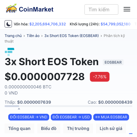
ME
Vốn hóa:
$2,205,694,706,332
Khối lượng (24h):
$54,799,052,180
T
Trang chủ
›
Tiền ảo
›
3x Short EOS Token (EOSBEAR)
›
Phân tích kỹ
thuật
3x Short EOS Token
EOSBEAR
$0.0000007728
-7.76%
0.000000000046 BTC
0 VND
Thấp:
$0.0000007639
Cao:
$0.0000008439
ĐỔI EOSBEAR → VND
ĐỔI EOSBEAR → USD
↔ MUA EOSBEAR
Tổng quan
Biểu đồ
Thị trường
Lịch sử giá
P