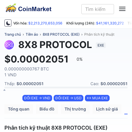
ME
Vốn hóa:
$2,213,270,653,056
Khối lượng (24h):
$41,161,320,272
Ti
Trang chủ
›
Tiền ảo
›
8X8 PROTOCOL (EXE)
›
Phân tích kỹ thuật
8X8 PROTOCOL
EXE
$0.00002051
0%
0.000000000767 BTC
1 VND
Thấp:
$0.00002051
Cao:
$0.00002051
ĐỔI EXE → VND
ĐỔI EXE → USD
↔ MUA EXE
Tổng quan
Biểu đồ
Thị trường
Lịch sử giá
P
Phân tích kỹ thuật 8X8 PROTOCOL (EXE)