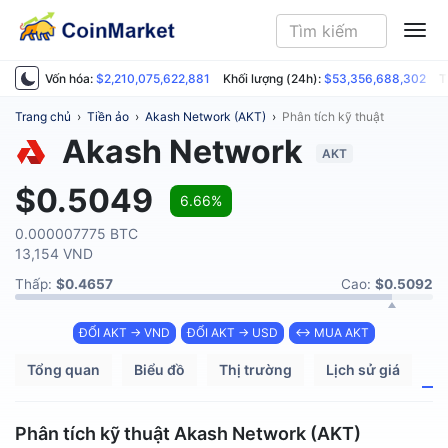
ME
Vốn hóa:
$2,210,075,622,881
Khối lượng (24h):
$53,356,688,302
T
Trang chủ
›
Tiền ảo
›
Akash Network (AKT)
›
Phân tích kỹ thuật
Akash Network
AKT
$0.5049
6.66%
0.000007775 BTC
13,154 VND
Thấp:
$0.4657
Cao:
$0.5092
ĐỔI AKT → VND
ĐỔI AKT → USD
↔ MUA AKT
Tổng quan
Biểu đồ
Thị trường
Lịch sử giá
P
Phân tích kỹ thuật Akash Network (AKT)