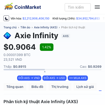
ME
Vốn hóa:
$2,212,906,406,150
Khối lượng (24h):
$34,952,794,653
T
Trang chủ
›
Tiền ảo
›
Axie Infinity (AXS)
›
Phân tích kỹ thuật
Axie Infinity
AXS
$0.9064
1.42%
0.00001399 BTC
23,521 VND
Thấp:
$0.8915
Cao:
$0.9269
ĐỔI AXS → VND
ĐỔI AXS → USD
↔ MUA AXS
Tổng quan
Biểu đồ
Thị trường
Lịch sử giá
P
Phân tích kỹ thuật Axie Infinity (AXS)