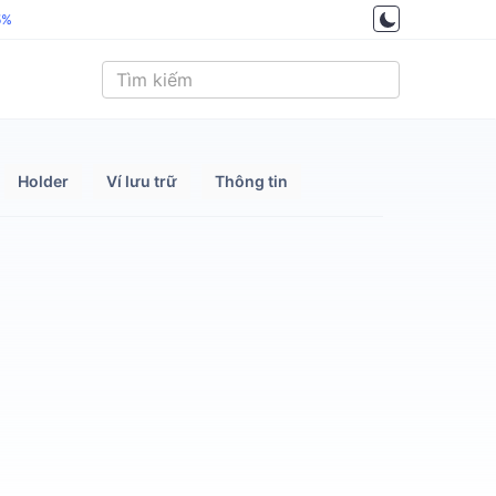
5%
Holder
Ví lưu trữ
Thông tin