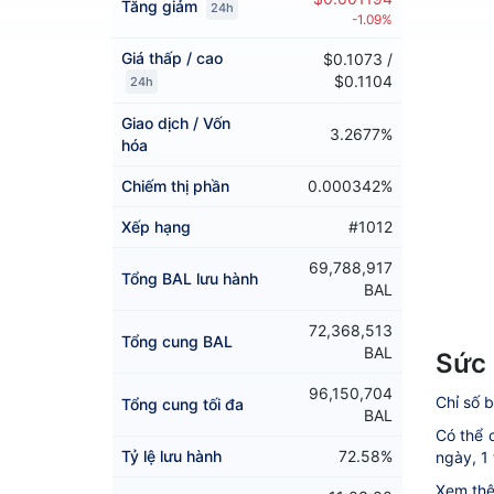
Tăng giảm
24h
-1.09%
Giá thấp / cao
$0.1073 /
$0.1104
24h
Giao dịch / Vốn
3.2677%
hóa
Chiếm thị phần
0.000342%
Xếp hạng
#1012
69,788,917
Tổng BAL lưu hành
BAL
72,368,513
Tổng cung BAL
BAL
Sức 
96,150,704
Chỉ số b
Tổng cung tối đa
BAL
Có thể c
Tỷ lệ lưu hành
72.58%
ngày, 1 
Xem thê