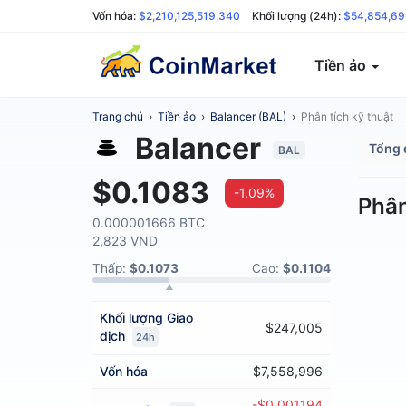
Vốn hóa:
$2,210,125,519,340
Khối lượng (24h):
$54,854,69
Tiền ảo
Trang chủ
›
Tiền ảo
›
Balancer (BAL)
›
Phân tích kỹ thuật
Balancer
Tổng 
BAL
$0.1083
-1.09%
Phân
0.000001666 BTC
2,823 VND
Thấp:
$0.1073
Cao:
$0.1104
Khối lượng
Giao
$247,005
dịch
24h
Vốn hóa
$7,558,996
-$0.001194