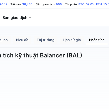
9,142
Tiền ảo:
38,466
Sàn giao dịch:
966
Thị phần:
BTC: 59.0%
,
ETH: 10.
Sàn giao dịch
quan
Biểu đồ
Thị trường
Lịch sử giá
Phân tích
 tích kỹ thuật Balancer (BAL)