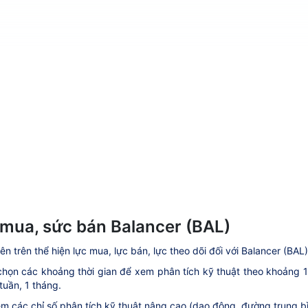
mua, sức bán Balancer (BAL)
ên trên thể hiện lực mua, lực bán, lực theo dõi đối với Balancer (BAL)
họn các khoảng thời gian để xem phân tích kỹ thuật theo khoảng 1 ph
tuần, 1 tháng.
m các chỉ số phân tích kỹ thuật nâng cao (dao động, đường trung bìn