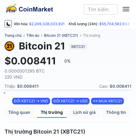
ME
Vốn hóa:
$2,209,328,023,921
Khối lượng (24h):
$55,704,592,933
T
Trang chủ
›
Tiền ảo
›
Bitcoin 21 (XBTC21)
›
Thị trường
Bitcoin 21
XBTC21
$0.008411
0%
0.0000001295 BTC
220 VND
Thấp:
$0.008411
Cao:
$0.008411
ĐỔI XBTC21 → VND
ĐỔI XBTC21 → USD
↔ MUA XBTC21
Tổng quan
Thị trường
Lịch sử giá
Thông tin
Thị trường Bitcoin 21 (XBTC21)