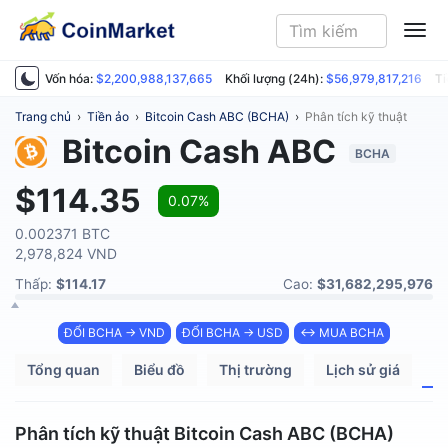
ME
Vốn hóa:
$2,200,988,137,665
Khối lượng (24h):
$56,979,817,216
Ti
Trang chủ
›
Tiền ảo
›
Bitcoin Cash ABC (BCHA)
›
Phân tích kỹ thuật
Bitcoin Cash ABC
BCHA
$114.35
0.07%
0.002371 BTC
2,978,824 VND
Thấp:
$114.17
Cao:
$31,682,295,976
ĐỔI BCHA → VND
ĐỔI BCHA → USD
↔ MUA BCHA
Tổng quan
Biểu đồ
Thị trường
Lịch sử giá
P
Phân tích kỹ thuật Bitcoin Cash ABC (BCHA)