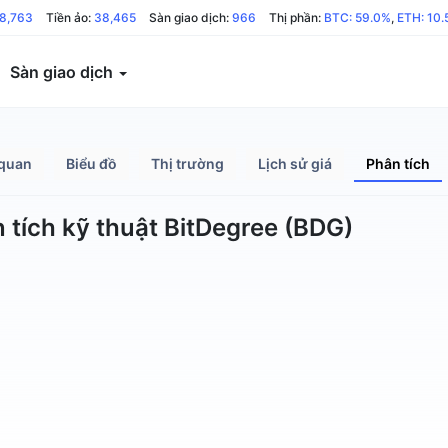
8,763
Tiền ảo:
38,465
Sàn giao dịch:
966
Thị phần:
BTC: 59.0%
,
ETH: 10
Sàn giao dịch
quan
Biểu đồ
Thị trường
Lịch sử giá
Phân tích
 tích kỹ thuật BitDegree (BDG)