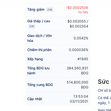
-$0.0002506
Tăng giảm
24h
-10.79%
Giá thấp / cao
$0.002055 /
$0.002354
24h
Giao dịch / Vốn
0.0542%
hóa
Chiếm thị phần
0.000036%
Xếp hạng
#1945
Tổng BDG lưu
384,560,931
hành
BDG
Sức 
514,800,000
Tổng cung BDG
BDG
Chỉ số b
13:53:04
Có thể c
Cập nhật
03/11/2021
ngày, 1 
Xem thê