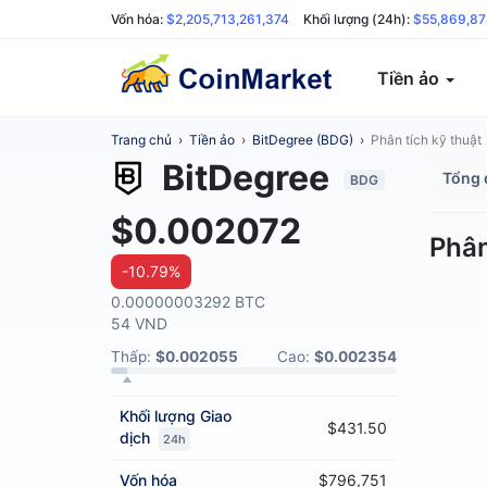
Vốn hóa:
$2,205,713,261,374
Khối lượng (24h):
$55,869,87
Tiền ảo
Trang chủ
›
Tiền ảo
›
BitDegree (BDG)
›
Phân tích kỹ thuật
BitDegree
Tổng 
BDG
$0.002072
Phân
-10.79%
0.00000003292 BTC
54 VND
Thấp:
$0.002055
Cao:
$0.002354
Khối lượng
Giao
$431.50
dịch
24h
Vốn hóa
$796,751