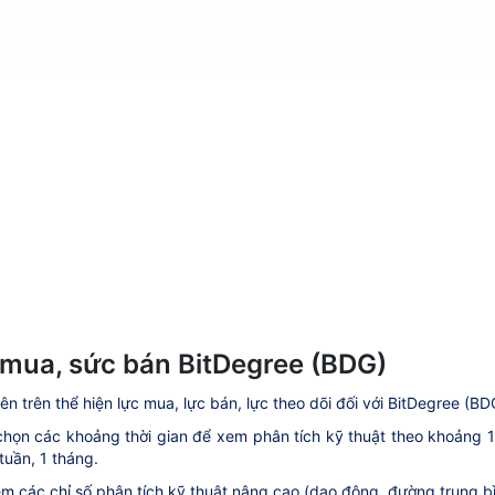
mua, sức bán BitDegree (BDG)
ên trên thể hiện lực mua, lực bán, lực theo dõi đối với BitDegree (BD
họn các khoảng thời gian để xem phân tích kỹ thuật theo khoảng 1 ph
tuần, 1 tháng.
m các chỉ số phân tích kỹ thuật nâng cao (dao động, đường trung bìn