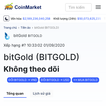
ME
Vốn hóa:
$2,189,236,040,258
Khối lượng (24h):
$50,073,625,235
T
Trang chủ
›
Tiền ảo
›
bitGold (BITGOLD)
bitGold
BITGOLD
Xếp hạng #?
10:33:02 01/09/2020
bitGold (BITGOLD)
Không theo dõi
ĐỔI BITGOLD → VND
ĐỔI BITGOLD → USD
↔ MUA BITGOLD
Tổng quan
Lịch sử giá