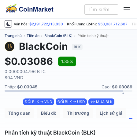
ME
Vốn hóa:
$2,191,722,113,830
Khối lượng (24h):
$50,081,712,687
Tiề
Trang chủ
›
Tiền ảo
›
BlackCoin (BLK)
›
Phân tích kỹ thuật
BlackCoin
BLK
$0.03086
1.35%
0.0000004796 BTC
804 VND
Thấp:
$0.03045
Cao:
$0.03089
ĐỔI BLK → VND
ĐỔI BLK → USD
↔ MUA BLK
Tổng quan
Biểu đồ
Thị trường
Lịch sử giá
P
Phân tích kỹ thuật BlackCoin (BLK)