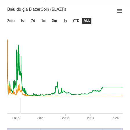
Biểu đồ giá BlazerCoin (BLAZR)
1d
7d
1m
3m
1y
YTD
ALL
Zoom
2018
2020
2022
2024
2026