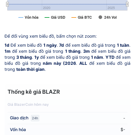
2020
2025
Vốn hóa
Giá USD
Giá BTC
24h Vol
Để đổi vùng xem biểu đồ, bấm chọn nút zoom:
1d
Để xem biểu đồ
1 ngày
.
7d
để xem biểu đồ giá trong
1 tuần
.
1m
để xem biểu đồ giá trong
1 tháng
.
3m
để xem biểu đồ giá
trong
3 tháng
.
1y
để xem biểu đồ giá trong
1 năm
.
YTD
để xem
biểu đồ giá trong
năm này (2026
.
ALL
để xem biểu đồ giá
trong
toàn thời gian
.
Thống kê giá BLAZR
Giá BlazerCoin hôm nay
Giao dịch
-
24h
Vốn hóa
$-