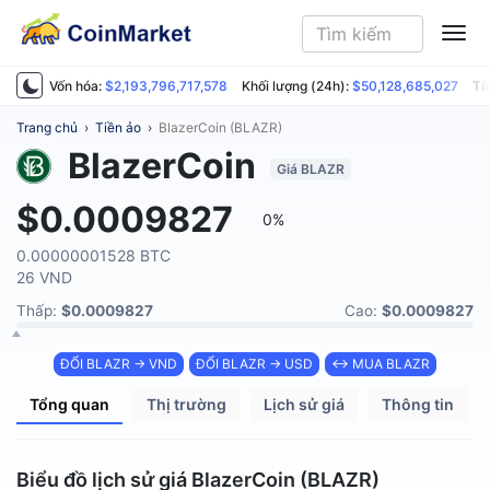
ME
Vốn hóa:
$2,193,796,717,578
Khối lượng (24h):
$50,128,685,027
Ti
Trang chủ
›
Tiền ảo
›
BlazerCoin (BLAZR)
BlazerCoin
Giá BLAZR
$0.0009827
0%
0.00000001528 BTC
26 VND
Thấp:
$0.0009827
Cao:
$0.0009827
ĐỔI BLAZR → VND
ĐỔI BLAZR → USD
↔ MUA BLAZR
Tổng quan
Thị trường
Lịch sử giá
Thông tin
Biểu đồ lịch sử giá BlazerCoin (BLAZR)