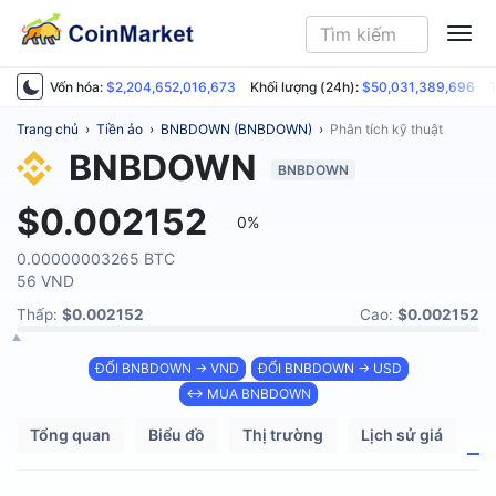
ME
Vốn hóa:
$2,204,652,016,673
Khối lượng (24h):
$50,031,389,696
T
Trang chủ
›
Tiền ảo
›
BNBDOWN (BNBDOWN)
›
Phân tích kỹ thuật
BNBDOWN
BNBDOWN
$0.002152
0%
0.00000003265 BTC
56 VND
Thấp:
$0.002152
Cao:
$0.002152
ĐỔI BNBDOWN → VND
ĐỔI BNBDOWN → USD
↔ MUA BNBDOWN
Tổng quan
Biểu đồ
Thị trường
Lịch sử giá
P