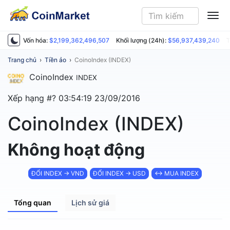
ME
Vốn hóa:
$2,199,362,496,507
Khối lượng (24h):
$56,937,439,240
T
Trang chủ
›
Tiền ảo
›
CoinoIndex (INDEX)
CoinoIndex
INDEX
Xếp hạng #?
03:54:19 23/09/2016
CoinoIndex (INDEX)
Không hoạt động
ĐỔI INDEX → VND
ĐỔI INDEX → USD
↔ MUA INDEX
Tổng quan
Lịch sử giá