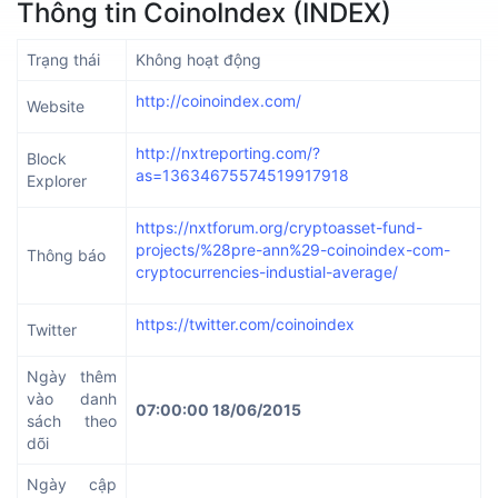
Thông tin CoinoIndex (INDEX)
Trạng thái
Không hoạt động
http://coinoindex.com/
Website
http://nxtreporting.com/?
Block
as=13634675574519917918
Explorer
https://nxtforum.org/cryptoasset-fund-
projects/%28pre-ann%29-coinoindex-com-
Thông báo
cryptocurrencies-industial-average/
https://twitter.com/coinoindex
Twitter
Ngày thêm
vào danh
07:00:00 18/06/2015
sách theo
dõi
Ngày cập