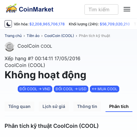
ME
Vốn hóa:
$2,208,965,706,178
Khối lượng (24h):
$56,709,020,210
T
Trang chủ
›
Tiền ảo
›
CoolCoin (COOL)
›
Phân tích kỹ thuật
CoolCoin
COOL
Xếp hạng #?
00:14:11 17/05/2016
CoolCoin (COOL)
Không hoạt động
ĐỔI COOL → VND
ĐỔI COOL → USD
↔ MUA COOL
Tổng quan
Lịch sử giá
Thông tin
Phân tích
Phân tích kỹ thuật CoolCoin (COOL)