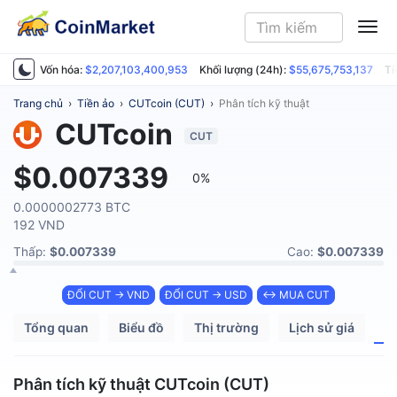
ME
Vốn hóa:
$2,207,103,400,953
Khối lượng (24h):
$55,675,753,137
Ti
Trang chủ
›
Tiền ảo
›
CUTcoin (CUT)
›
Phân tích kỹ thuật
CUTcoin
CUT
$0.007339
0%
0.0000002773 BTC
192 VND
Thấp:
$0.007339
Cao:
$0.007339
ĐỔI CUT → VND
ĐỔI CUT → USD
↔ MUA CUT
Tổng quan
Biểu đồ
Thị trường
Lịch sử giá
P
Phân tích kỹ thuật CUTcoin (CUT)