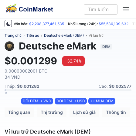
ME
Vốn hóa:
$2,208,377,461,535
Khối lượng (24h):
$55,536,139,632
Ti
Trang chủ
›
Tiền ảo
›
Deutsche eMark (DEM)
›
Ví lưu trữ
Deutsche eMark
DEM
$0.001299
-32.74%
0.00000002001 BTC
34 VND
Thấp:
$0.001282
Cao:
$0.002577
ĐỔI DEM → VND
ĐỔI DEM → USD
↔ MUA DEM
Tổng quan
Thị trường
Lịch sử giá
Thông tin
Ví lưu trữ Deutsche eMark (DEM)