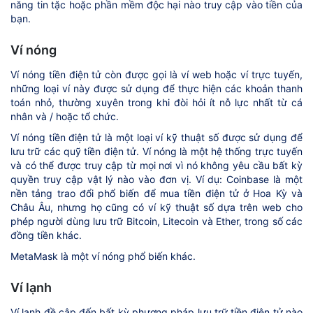
năng tin tặc hoặc phần mềm độc hại nào truy cập vào tiền của
bạn.
Ví nóng
Ví nóng tiền điện tử còn được gọi là ví web hoặc ví trực tuyến,
những loại ví này được sử dụng để thực hiện các khoản thanh
toán nhỏ, thường xuyên trong khi đòi hỏi ít nỗ lực nhất từ cá
nhân và / hoặc tổ chức.
Ví nóng tiền điện tử là một loại ví kỹ thuật số được sử dụng để
lưu trữ các quỹ tiền điện tử. Ví nóng là một hệ thống trực tuyến
và có thể được truy cập từ mọi nơi vì nó không yêu cầu bất kỳ
quyền truy cập vật lý nào vào đơn vị. Ví dụ: Coinbase là một
nền tảng trao đổi phổ biến để mua tiền điện tử ở Hoa Kỳ và
Châu Âu, nhưng họ cũng có ví kỹ thuật số dựa trên web cho
phép người dùng lưu trữ Bitcoin, Litecoin và Ether, trong số các
đồng tiền khác.
MetaMask là một ví nóng phổ biến khác.
Ví lạnh
Ví lạnh đề cập đến bất kỳ phương pháp lưu trữ tiền điện tử nào