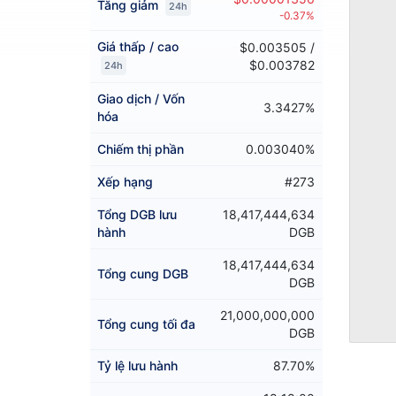
Tăng giảm
24h
-0.37%
Giá thấp / cao
$0.003505 /
$0.003782
24h
Giao dịch / Vốn
3.3427%
hóa
Chiếm thị phần
0.003040%
Xếp hạng
#273
Tổng DGB lưu
18,417,444,634
hành
DGB
18,417,444,634
Tổng cung DGB
DGB
21,000,000,000
Tổng cung tối đa
DGB
Tỷ lệ lưu hành
87.70%