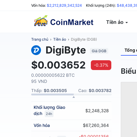
Vốn hóa:
$2,212,829,342,524
Khối lượng (24h):
$48,438,3
Tiền ảo
Trang chủ
›
Tiền ảo
›
DigiByte (DGB)
DigiByte
Tổng 
Giá DGB
$0.003652
-0.37%
Biểu
0.00000005622 BTC
95 VND
Thấp:
$0.003505
Cao:
$0.003782
Khối lượng
Giao
$2,248,328
dịch
24h
Vốn hóa
$67,260,364
-$0.00001356