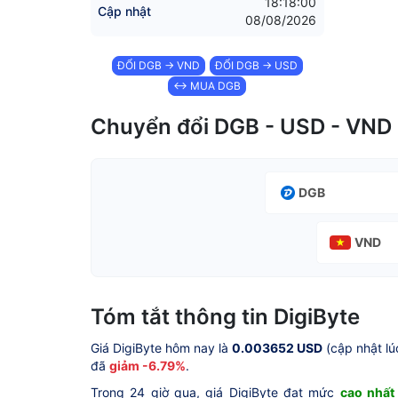
18:18:00
Cập nhật
08/08/2026
ĐỔI DGB → VND
ĐỔI DGB → USD
↔ MUA DGB
Chuyển đổi DGB - USD - VND
DGB
VND
Tóm tắt thông tin DigiByte
Giá DigiByte hôm nay là
0.003652 USD
(cập nhật lú
đã
giảm -6.79%
.
Trong 24 giờ qua, giá DigiByte đạt mức
cao nhất