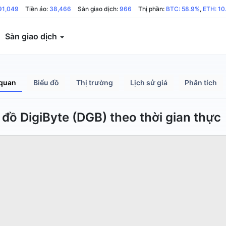
91,049
Tiền ảo:
38,466
Sàn giao dịch:
966
Thị phần:
BTC: 58.9%
,
ETH: 10
Sàn giao dịch
quan
Biểu đồ
Thị trường
Lịch sử giá
Phân tích
 đồ DigiByte (DGB) theo thời gian thực