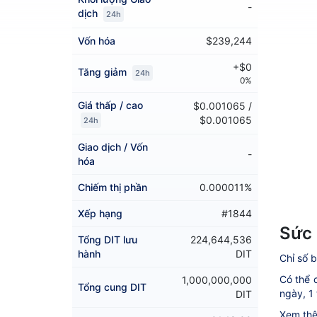
-
dịch
24h
Vốn hóa
$239,244
+$0
Tăng giảm
24h
0%
Giá thấp / cao
$0.001065 /
$0.001065
24h
Giao dịch / Vốn
-
hóa
Chiếm thị phần
0.000011%
Xếp hạng
#1844
Sức 
Tổng DIT lưu
224,644,536
hành
DIT
Chỉ số b
Có thể c
1,000,000,000
Tổng cung DIT
ngày, 1 
DIT
Xem thê