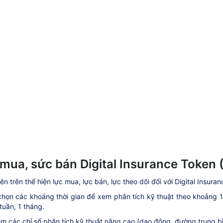
mua, sức bán Digital Insurance Token 
ên trên thể hiện lực mua, lực bán, lực theo dõi đối với Digital Insura
họn các khoảng thời gian để xem phân tích kỹ thuật theo khoảng 1 ph
tuần, 1 tháng.
m các chỉ số phân tích kỹ thuật nâng cao (dao động, đường trung bìn