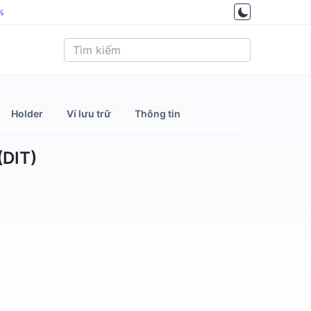
%
Holder
Ví lưu trữ
Thông tin
(DIT)