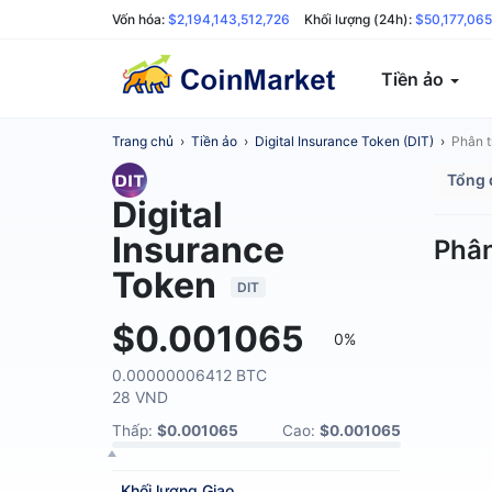
Vốn hóa:
$2,194,143,512,726
Khối lượng (24h):
$50,177,065
Tiền ảo
Trang chủ
›
Tiền ảo
›
Digital Insurance Token (DIT)
›
Phân t
Tổng 
Digital
Insurance
Phân
Token
DIT
$0.001065
0%
0.00000006412 BTC
28 VND
Thấp:
$0.001065
Cao:
$0.001065
Khối lượng
Giao