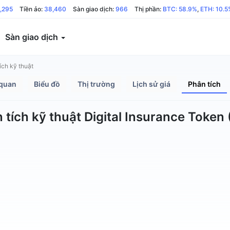
,295
Tiền ảo:
38,460
Sàn giao dịch:
966
Thị phần:
BTC: 58.9%
,
ETH: 10.5
Sàn giao dịch
ích kỹ thuật
quan
Biểu đồ
Thị trường
Lịch sử giá
Phân tích
 tích kỹ thuật Digital Insurance Token 