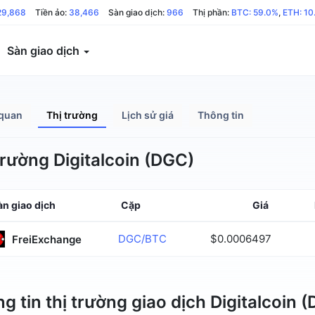
29,868
Tiền ảo:
38,466
Sàn giao dịch:
966
Thị phần:
BTC: 59.0%
,
ETH: 10
Sàn giao dịch
quan
Thị trường
Lịch sử giá
Thông tin
trường Digitalcoin (DGC)
àn giao dịch
Cặp
Giá
DGC/BTC
$0.0006497
FreiExchange
g tin thị trường giao dịch Digitalcoin 