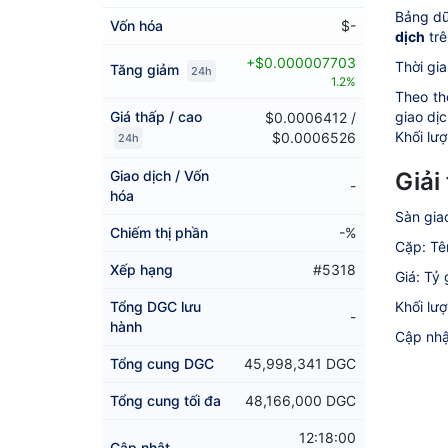
Bảng dữ
Vốn hóa
$-
dịch
trê
+$0.000007703
Thời gia
Tăng giảm
24h
1.2%
Theo th
Giá thấp / cao
giao dịc
$0.0006412 /
Khối lượ
$0.0006526
24h
Giao dịch / Vốn
Giải
-
hóa
Sàn gia
Chiếm thị phần
-%
Cặp: Tê
Xếp hạng
#5318
Giá: Tỷ
Tổng DGC lưu
Khối lư
-
hành
Cập nhậ
Tổng cung DGC
45,998,341 DGC
Tổng cung tối đa
48,166,000 DGC
12:18:00
Cập nhật