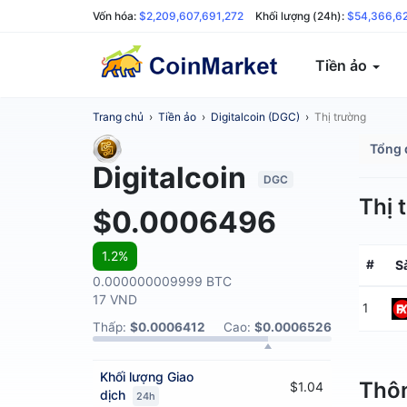
Vốn hóa:
$2,209,607,691,272
Khối lượng (24h):
$54,366,6
Tiền ảo
Trang chủ
›
Tiền ảo
›
Digitalcoin (DGC)
›
Thị trường
Tổng 
Digitalcoin
DGC
Thị 
$0.0006496
1.2%
#
S
0.000000009999 BTC
17 VND
1
Thấp:
$0.0006412
Cao:
$0.0006526
Khối lượng
Giao
Thôn
$1.04
dịch
24h