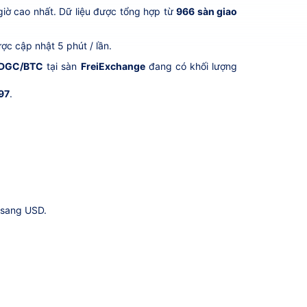
giờ cao nhất. Dữ liệu được tổng hợp từ
966 sàn giao
ợc cập nhật 5 phút / lần.
DGC/BTC
tại sàn
FreiExchange
đang có khối lượng
97
.
 sang USD.