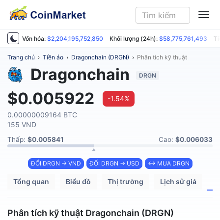
ME
Vốn hóa:
$2,204,195,752,850
Khối lượng (24h):
$58,775,761,493
Ti
Trang chủ
›
Tiền ảo
›
Dragonchain (DRGN)
›
Phân tích kỹ thuật
Dragonchain
DRGN
$0.005922
-1.54%
0.00000009164 BTC
155 VND
Thấp:
$0.005841
Cao:
$0.006033
ĐỔI DRGN → VND
ĐỔI DRGN → USD
↔ MUA DRGN
Tổng quan
Biểu đồ
Thị trường
Lịch sử giá
P
Phân tích kỹ thuật Dragonchain (DRGN)