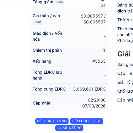
Tăng giảm
24h
Bảng dữ
0%
dịch
trê
Giá thấp / cao
$0.005597 /
Thời gia
$0.005597
24h
Theo th
Giao dịch / Vốn
cao nhấ
-
hóa
Khối lượ
Chiếm thị phần
-%
Giải
Xếp hạng
#5563
Sàn gia
Tổng EDRC lưu
Cặp: Tê
-
hành
Giá: Tỷ
Tổng cung EDRC
3,669,691 EDRC
Khối lư
02:29:00
Cập nhậ
Cập nhật
07/08/2026
ĐỔI EDRC → VND
ĐỔI EDRC → USD
↔ MUA EDRC