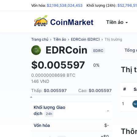
Vốn hóa:
$2,196,538,024,453
Khối lượng (24h):
$52,796,5
Tiền ảo
Trang chủ
›
Tiền ảo
›
EDRCoin (EDRC)
›
Thị trường
EDRCoin
Tổng 
EDRC
$0.005597
0%
Thị 
0.00000008698 BTC
146 VND
#
S
Thấp:
$0.005597
Cao:
$0.005597
1
Khối lượng
Giao
-
dịch
24h
Vốn hóa
$-
Thôn
+$0