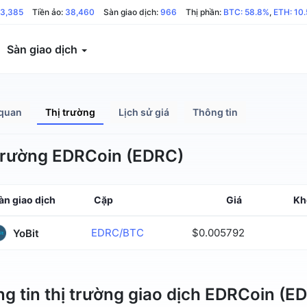
13,385
Tiền ảo:
38,460
Sàn giao dịch:
966
Thị phần:
BTC: 58.8%
,
ETH: 10
Sàn giao dịch
quan
Thị trường
Lịch sử giá
Thông tin
trường EDRCoin (EDRC)
àn giao dịch
Cặp
Giá
Kh
EDRC/BTC
$0.005792
YoBit
g tin thị trường giao dịch EDRCoin (E