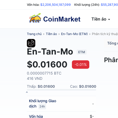
Vốn hóa:
$2,206,504,187,099
Khối lượng (24h):
$55,287,9
Tiền ảo
Trang chủ
›
Tiền ảo
›
En-Tan-Mo (ETM)
›
Phân tích kỹ thuậ
Tổng 
En-Tan-Mo
ETM
Phân
$0.01600
-0.01%
0.0000007715 BTC
416 VND
Thấp:
$0.01600
Cao:
$0.01600
Khối lượng
Giao
-
dịch
24h
Vốn hóa
$-