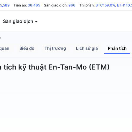
05,589
Tiền ảo:
38,465
Sàn giao dịch:
966
Thị phần:
BTC: 59.0%
,
ETH: 10
Sàn giao dịch
t
quan
Biểu đồ
Thị trường
Lịch sử giá
Phân tích
 tích kỹ thuật En-Tan-Mo (ETM)