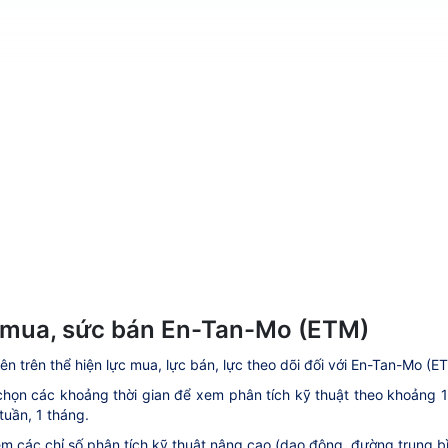
mua, sức bán En-Tan-Mo (ETM)
ên trên thể hiện lực mua, lực bán, lực theo dõi đối với En-Tan-Mo (ET
họn các khoảng thời gian để xem phân tích kỹ thuật theo khoảng 1 ph
tuần, 1 tháng.
m các chỉ số phân tích kỹ thuật nâng cao (dao động, đường trung bìn