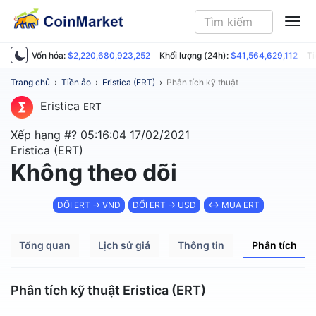
ME
Vốn hóa:
$2,220,680,923,252
Khối lượng (24h):
$41,564,629,112
Ti
Trang chủ
›
Tiền ảo
›
Eristica (ERT)
›
Phân tích kỹ thuật
Eristica
ERT
Xếp hạng #?
05:16:04 17/02/2021
Eristica (ERT)
Không theo dõi
ĐỔI ERT → VND
ĐỔI ERT → USD
↔ MUA ERT
Tổng quan
Lịch sử giá
Thông tin
Phân tích
Phân tích kỹ thuật Eristica (ERT)