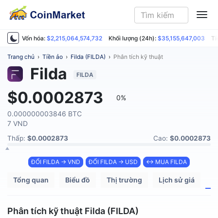
ME
Vốn hóa:
$2,215,064,574,732
Khối lượng (24h):
$35,155,647,003
Ti
Trang chủ
›
Tiền ảo
›
Filda (FILDA)
›
Phân tích kỹ thuật
Filda
FILDA
$0.0002873
0%
0.000000003846 BTC
7 VND
Thấp:
$0.0002873
Cao:
$0.0002873
ĐỔI FILDA → VND
ĐỔI FILDA → USD
↔ MUA FILDA
Tổng quan
Biểu đồ
Thị trường
Lịch sử giá
P
Phân tích kỹ thuật Filda (FILDA)