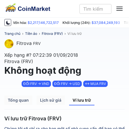
ME
Vốn hóa:
$2,217,146,722,517
Khối lượng (24h):
$37,084,249,193
Tiề
Trang chủ
›
Tiền ảo
›
Fitrova (FRV)
›
Ví lưu trữ
Fitrova
FRV
Xếp hạng #?
07:22:39 01/09/2018
Fitrova (FRV)
Không hoạt động
ĐỔI FRV → VND
ĐỔI FRV → USD
↔ MUA FRV
Tổng quan
Lịch sử giá
Ví lưu trữ
Ví lưu trữ Fitrova (FRV)
Chúng tôi sẽ chỉ ra cho bạn một số nhà cung cấp để bạn có thể