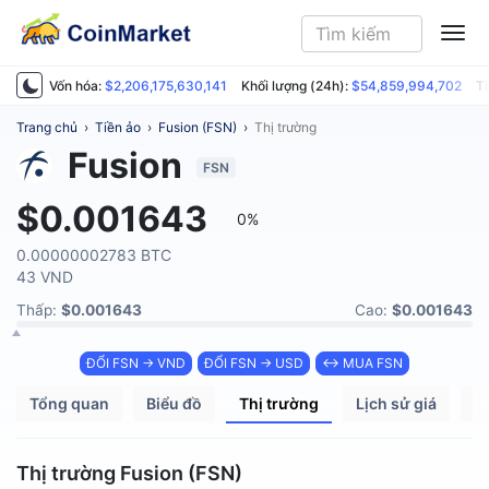
ME
Vốn hóa:
$2,206,175,630,141
Khối lượng (24h):
$54,859,994,702
Ti
Trang chủ
›
Tiền ảo
›
Fusion (FSN)
›
Thị trường
Fusion
FSN
$0.001643
0%
0.00000002783 BTC
43 VND
Thấp:
$0.001643
Cao:
$0.001643
ĐỔI FSN → VND
ĐỔI FSN → USD
↔ MUA FSN
Tổng quan
Biểu đồ
Thị trường
Lịch sử giá
P
Thị trường Fusion (FSN)