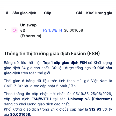
#
Sàn giao dịch
Cặp
Giá
Khối lượng giao 
Uniswap 
v3 
FSN/WETH
$0.001658
$
1
(Ethereum) 
Thông tin thị trường giao dịch Fusion (FSN)
Bảng dữ liệu thể hiện
Top 1 cặp giao dịch FSN
có Khối lượng
giao dịch 24 giờ cao nhất. Dữ liệu được tổng hợp từ
966 sàn
giao dịch
trên toàn thế giới.
Thời gian ở bảng dữ liệu trên tính theo múi giờ Việt Nam là
GMT+7. Dữ liệu được cập nhật 5 phút / lần.
Theo thông tin cập nhật mới nhất lúc 05:19:35 25/06/2026,
cặp giao dịch
FSN/WETH
tại sàn
Uniswap v3 (Ethereum)
đang có khối lượng giao dịch cao nhất.
Khối lượng giao dịch trong 24 giờ của cặp này là
$12.93
với tỷ
giá
$0.001658
.