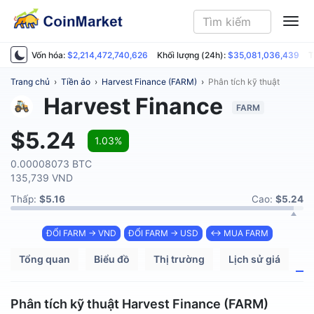
ME
Vốn hóa:
$2,214,472,740,626
Khối lượng (24h):
$35,081,036,439
T
Trang chủ
›
Tiền ảo
›
Harvest Finance (FARM)
›
Phân tích kỹ thuật
Harvest Finance
FARM
$5.24
1.03%
0.00008073 BTC
135,739 VND
Thấp:
$5.16
Cao:
$5.24
ĐỔI FARM → VND
ĐỔI FARM → USD
↔ MUA FARM
Tổng quan
Biểu đồ
Thị trường
Lịch sử giá
P
Phân tích kỹ thuật Harvest Finance (FARM)