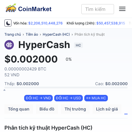
ME
Vốn hóa:
$2,206,510,448,276
Khối lượng (24h):
$50,457,538,915
T
Trang chủ
›
Tiền ảo
›
HyperCash (HC)
›
Phân tích kỹ thuật
HyperCash
HC
$0.002000
0%
0.00000002429 BTC
52 VND
Thấp:
$0.002000
Cao:
$0.002000
ĐỔI HC → VND
ĐỔI HC → USD
↔ MUA HC
Tổng quan
Biểu đồ
Thị trường
Lịch sử giá
P
Phân tích kỹ thuật HyperCash (HC)