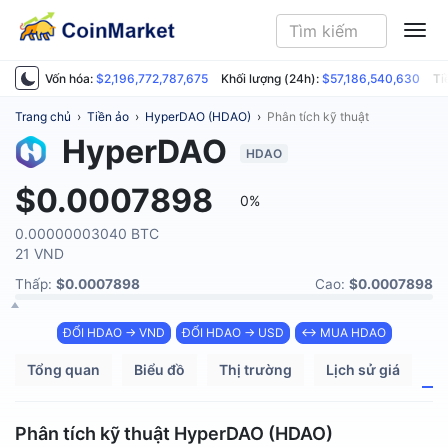
ME
Vốn hóa:
$2,196,772,787,675
Khối lượng (24h):
$57,186,540,630
Ti
Trang chủ
›
Tiền ảo
›
HyperDAO (HDAO)
›
Phân tích kỹ thuật
HyperDAO
HDAO
$0.0007898
0%
0.00000003040 BTC
21 VND
Thấp:
$0.0007898
Cao:
$0.0007898
ĐỔI HDAO → VND
ĐỔI HDAO → USD
↔ MUA HDAO
Tổng quan
Biểu đồ
Thị trường
Lịch sử giá
P
Phân tích kỹ thuật HyperDAO (HDAO)