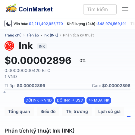
ME
Vốn hóa:
$2,211,402,955,770
Khối lượng (24h):
$48,974,569,191
Ti
Trang chủ
›
Tiền ảo
›
Ink (INK)
›
Phân tích kỹ thuật
Ink
INK
$0.00002896
0%
0.000000000420 BTC
1 VND
Thấp:
$0.00002896
Cao:
$0.00002896
ĐỔI INK → VND
ĐỔI INK → USD
↔ MUA INK
Tổng quan
Biểu đồ
Thị trường
Lịch sử giá
P
Phân tích kỹ thuật Ink (INK)