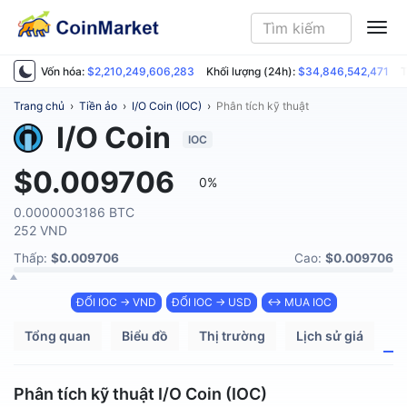
ME
Vốn hóa:
$2,210,249,606,283
Khối lượng (24h):
$34,846,542,471
T
Trang chủ
›
Tiền ảo
›
I/O Coin (IOC)
›
Phân tích kỹ thuật
I/O Coin
IOC
$0.009706
0%
0.0000003186 BTC
252 VND
Thấp:
$0.009706
Cao:
$0.009706
ĐỔI IOC → VND
ĐỔI IOC → USD
↔ MUA IOC
Tổng quan
Biểu đồ
Thị trường
Lịch sử giá
P
Phân tích kỹ thuật I/O Coin (IOC)