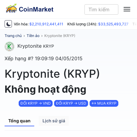
ME
Vốn hóa:
$2,210,912,441,411
Khối lượng (24h):
$33,525,493,727
Ti
Trang chủ
›
Tiền ảo
›
Kryptonite (KRYP)
Kryptonite
KRYP
Xếp hạng #?
19:09:19 04/05/2015
Kryptonite (KRYP)
Không hoạt động
ĐỔI KRYP → VND
ĐỔI KRYP → USD
↔ MUA KRYP
Tổng quan
Lịch sử giá