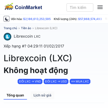
ME
Vốn hóa:
$2,186,613,253,595
Khối lượng (24h):
$57,868,574,493
Ti
Trang chủ
›
Tiền ảo
›
Librexcoin (LXC)
Librexcoin
LXC
Xếp hạng #?
04:29:11 01/02/2017
Librexcoin (LXC)
Không hoạt động
ĐỔI LXC → VND
ĐỔI LXC → USD
↔ MUA LXC
Tổng quan
Lịch sử giá