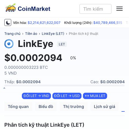
ME
Vốn hóa:
$2,214,621,622,007
Khối lượng (24h):
$40,789,466,515
T
Trang chủ
›
Tiền ảo
›
LinkEye (LET)
›
Phân tích kỹ thuật
LinkEye
LET
$0.0002094
0%
0.000000003223 BTC
5 VND
Thấp:
$0.0002094
Cao:
$0.0002094
ĐỔI LET → VND
ĐỔI LET → USD
↔ MUA LET
Tổng quan
Biểu đồ
Thị trường
Lịch sử giá
P
Phân tích kỹ thuật LinkEye (LET)