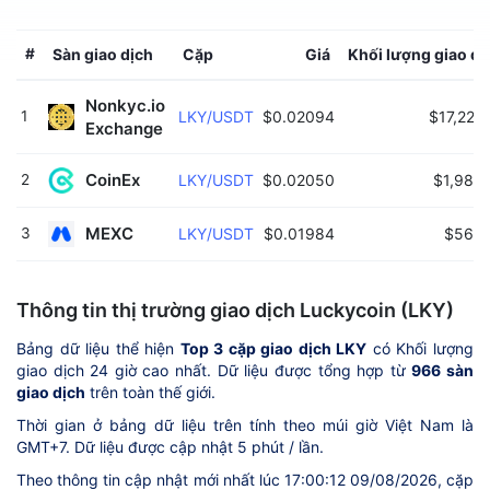
#
Sàn giao dịch
Cặp
Giá
Khối lượng giao dị
Nonkyc.io 
1
LKY/USDT
$0.02094
$17,228
Exchange 
CoinEx 
2
LKY/USDT
$0.02050
$1,988
MEXC 
3
LKY/USDT
$0.01984
$568.
Thông tin thị trường giao dịch Luckycoin (LKY)
Bảng dữ liệu thể hiện
Top 3 cặp giao dịch LKY
có Khối lượng
giao dịch 24 giờ cao nhất. Dữ liệu được tổng hợp từ
966 sàn
giao dịch
trên toàn thế giới.
Thời gian ở bảng dữ liệu trên tính theo múi giờ Việt Nam là
GMT+7. Dữ liệu được cập nhật 5 phút / lần.
Theo thông tin cập nhật mới nhất lúc 17:00:12 09/08/2026, cặp