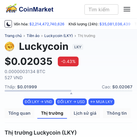
ME
Vốn hóa:
$2,214,472,740,626
Khối lượng (24h):
$35,081,036,439
T
Trang chủ
›
Tiền ảo
›
Luckycoin (LKY)
›
Thị trường
Luckycoin
LKY
$0.02035
-0.43%
0.0000003134 BTC
527 VND
Thấp:
$0.01999
Cao:
$0.02067
ĐỔI LKY → VND
ĐỔI LKY → USD
↔ MUA LKY
Tổng quan
Thị trường
Lịch sử giá
Thông tin
Thị trường Luckycoin (LKY)