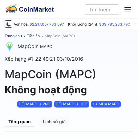
ME
Vốn hóa:
$2,217,057,783,597
Khối lượng (24h):
$39,785,283,792
Ti
Trang chủ
›
Tiền ảo
›
MapCoin (MAPC)
MapCoin
MAPC
Xếp hạng #?
22:49:21 03/10/2016
MapCoin (MAPC)
Không hoạt động
ĐỔI MAPC → VND
ĐỔI MAPC → USD
↔ MUA MAPC
Tổng quan
Lịch sử giá