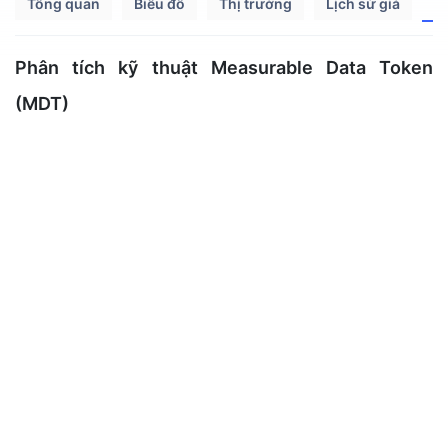
Tổng quan
Biểu đồ
Thị trường
Lịch sử giá
P
Phân tích kỹ thuật Measurable Data Token
(MDT)