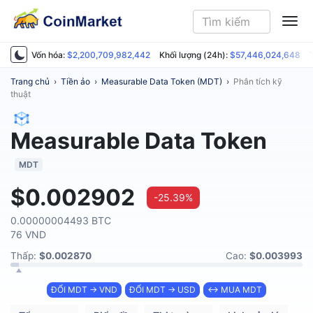
ME
Vốn hóa:
$2,200,709,982,442
Khối lượng (24h):
$57,446,024,648
Trang chủ
›
Tiền ảo
›
Measurable Data Token (MDT)
›
Phân tích kỹ
thuật
Measurable Data Token
MDT
$0.002902
-25.39%
0.00000004493 BTC
76 VND
Thấp:
$0.002870
Cao:
$0.003993
ĐỔI MDT → VND
ĐỔI MDT → USD
↔ MUA MDT