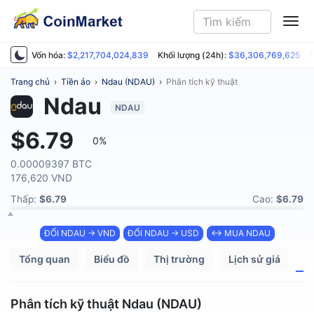
ME
Vốn hóa:
$2,217,704,024,839
Khối lượng (24h):
$36,306,769,625
T
Trang chủ
›
Tiền ảo
›
Ndau (NDAU)
›
Phân tích kỹ thuật
Ndau
NDAU
$6.79
0%
0.00009397 BTC
176,620 VND
Thấp:
$6.79
Cao:
$6.79
ĐỔI NDAU → VND
ĐỔI NDAU → USD
↔ MUA NDAU
Tổng quan
Biểu đồ
Thị trường
Lịch sử giá
P
Phân tích kỹ thuật Ndau (NDAU)