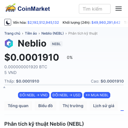
ME
Vốn hóa:
$2,192,512,945,132
Khối lượng (24h):
$49,960,291,642
Ti
Trang chủ
›
Tiền ảo
›
Neblio (NEBL)
›
Phân tích kỹ thuật
Neblio
NEBL
$0.0001910
0%
0.000000001920 BTC
5 VND
Thấp:
$0.0001910
Cao:
$0.0001910
ĐỔI NEBL → VND
ĐỔI NEBL → USD
↔ MUA NEBL
Tổng quan
Biểu đồ
Thị trường
Lịch sử giá
P
Phân tích kỹ thuật Neblio (NEBL)