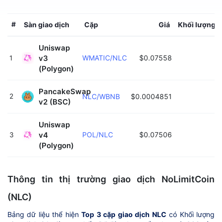
#
Sàn giao dịch
Cặp
Giá
Khối lượng g
Uniswap 
v3 
WMATIC/NLC
$0.07558
$
1
(Polygon) 
PancakeSwap 
2
NLC/WBNB
$0.0004851
v2 (BSC) 
Uniswap 
v4 
POL/NLC
$0.07506
3
(Polygon) 
Thông tin thị trường giao dịch NoLimitCoin
(NLC)
Bảng dữ liệu thể hiện
Top 3 cặp giao dịch NLC
có Khối lượng