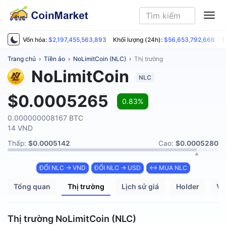
ME
Vốn hóa:
$2,197,455,563,893
Khối lượng (24h):
$56,653,792,666
T
Trang chủ
›
Tiền ảo
›
NoLimitCoin (NLC)
›
Thị trường
NoLimitCoin
NLC
$0.0005265
0.83%
0.000000008167 BTC
14 VND
Thấp:
$0.0005142
Cao:
$0.0005280
ĐỔI NLC → VND
ĐỔI NLC → USD
↔ MUA NLC
Tổng quan
Thị trường
Lịch sử giá
Holder
Ví
Thị trường NoLimitCoin (NLC)