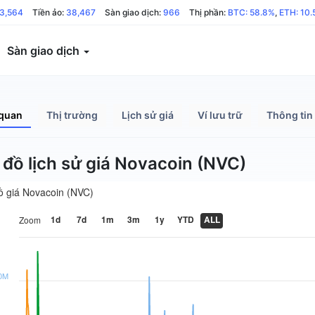
3,564
Tiền ảo:
38,467
Sàn giao dịch:
966
Thị phần:
BTC: 58.8%
,
ETH: 10
Sàn giao dịch
quan
Thị trường
Lịch sử giá
Ví lưu trữ
Thông tin
 đồ lịch sử giá Novacoin (NVC)
ồ giá Novacoin (NVC)
1d
7d
1m
3m
1y
YTD
ALL
Zoom
0M