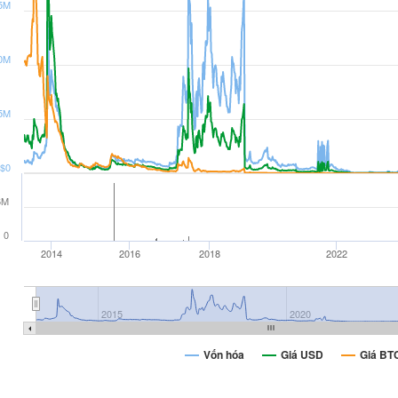
5M
0M
5M
$0
6M
0
2014
2016
2018
2022
2015
2020
Vốn hóa
Giá USD
Giá BT