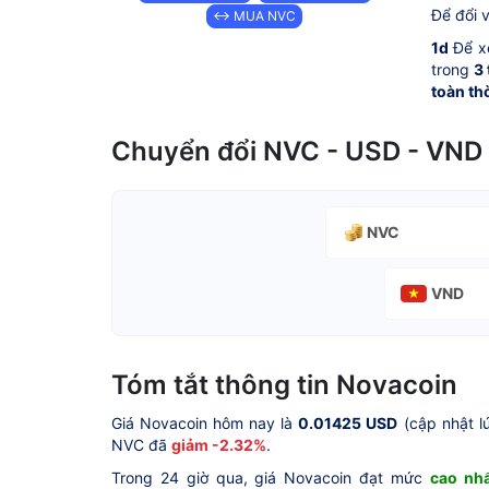
Để đổi 
↔ MUA NVC
1d
Để x
trong
3
toàn th
Chuyển đổi NVC - USD - VND
NVC
VND
Tóm tắt thông tin Novacoin
Giá Novacoin hôm nay là
0.01425 USD
(cập nhật l
NVC đã
giảm -2.32%
.
Trong 24 giờ qua, giá Novacoin đạt mức
cao nhấ