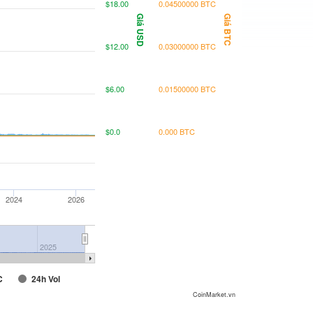
$18.00
0.04500000 BTC
Giá USD
Giá BTC
$12.00
0.03000000 BTC
$6.00
0.01500000 BTC
$0.0
0.000 BTC
2024
2026
2025
C
24h Vol
CoinMarket.vn