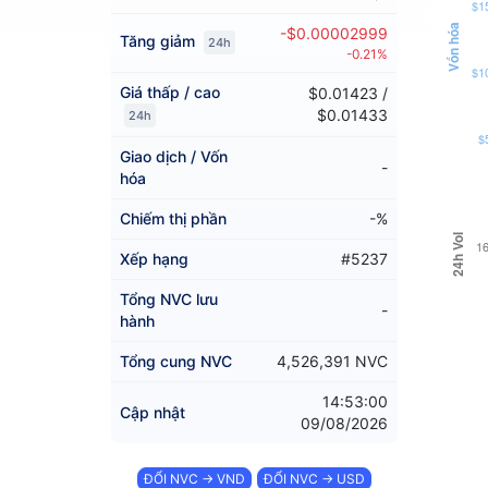
$1
Vốn hóa
-$0.00002999
Tăng giảm
24h
-0.21%
$1
Giá thấp / cao
$0.01423 /
$0.01433
24h
$
Giao dịch / Vốn
-
hóa
Chiếm thị phần
-%
24h Vol
1
Xếp hạng
#5237
Tổng NVC lưu
-
hành
Tổng cung NVC
4,526,391 NVC
14:53:00
Cập nhật
09/08/2026
ĐỔI NVC → VND
ĐỔI NVC → USD