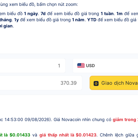
vùng xem biểu đồ, bấm chọn nút zoom:
em biểu đồ
1 ngày
.
7d
để xem biểu đồ giá trong
1 tuần
.
1m
để xem
 tháng
.
1y
để xem biểu đồ giá trong
1 năm
.
YTD
để xem biểu đồ giá
ời gian
.
USD
Giao dịch Nova
úc 14:53:00 09/08/2026). Giá Novacoin nhìn chung có
giảm trong 
t là $0.01433
và
giá thấp nhất là $0.01423
. Chênh lệch giữa 