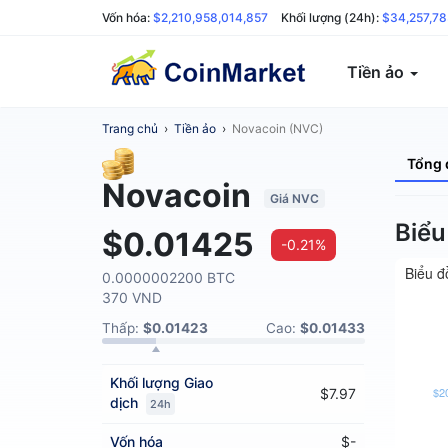
Vốn hóa:
$2,210,958,014,857
Khối lượng (24h):
$34,257,78
Tiền ảo
Trang chủ
›
Tiền ảo
›
Novacoin (NVC)
Tổng 
Novacoin
Giá NVC
Biểu
$0.01425
-0.21%
Biểu đ
0.0000002200 BTC
370 VND
Thấp:
$0.01423
Cao:
$0.01433
Khối lượng
Giao
$2
$7.97
dịch
24h
Vốn hóa
$-