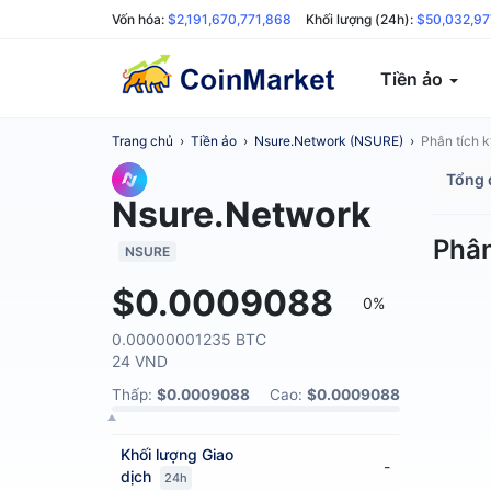
Vốn hóa:
$2,191,670,771,868
Khối lượng (24h):
$50,032,97
Tiền ảo
Trang chủ
›
Tiền ảo
›
Nsure.Network (NSURE)
›
Phân tích k
Tổng 
Nsure.Network
Phân
NSURE
$0.0009088
0%
0.00000001235 BTC
24 VND
Thấp:
$0.0009088
Cao:
$0.0009088
Khối lượng
Giao
-
dịch
24h