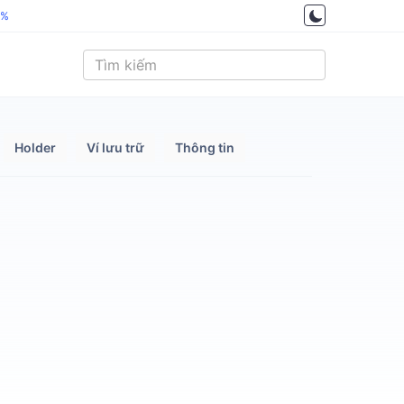
4%
Holder
Ví lưu trữ
Thông tin