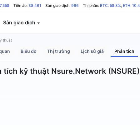
7,558
Tiền ảo:
38,461
Sàn giao dịch:
966
Thị phần:
BTC: 58.8%
,
ETH: 10.
Sàn giao dịch
ỹ thuật
quan
Biểu đồ
Thị trường
Lịch sử giá
Phân tích
 tích kỹ thuật Nsure.Network (NSURE)