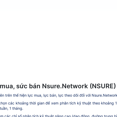
mua, sức bán Nsure.Network (NSURE)
ên trên thể hiện lực mua, lực bán, lực theo dõi đối với Nsure.Networ
họn các khoảng thời gian để xem phân tích kỹ thuật theo khoảng 1 ph
tuần, 1 tháng.
m các chỉ số phân tích kỹ thuật nâng cao (dao động, đường trung bìn