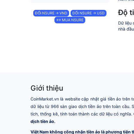
Độ t
ĐỔI NSURE → VND
ĐỔI NSURE → USD
↔ MUA NSURE
Dữ liệu 
nhà đầu 
Giới thiệu
CoinMarket.vn là website cập nhật giá tiền ảo trên t
dữ liệu từ 966 sàn giao dịch tiền ảo trên toàn cầu.
tích, thống kê, tính toán thành các dữ liệu có nghĩa.
dịch tiền ảo.
Việt Nam không công nhận tiền ảo là phương tiện t