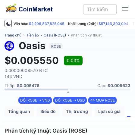
ME
Vốn hóa:
$2,206,837,825,045
Khối lượng (24h):
$57,146,303,094
T
Trang chủ
›
Tiền ảo
›
Oasis (ROSE)
›
Phân tích kỹ thuật
Oasis
ROSE
$0.005550
0.03%
0.00000008570 BTC
144 VND
Thấp:
$0.005476
Cao:
$0.005623
ĐỔI ROSE → VND
ĐỔI ROSE → USD
↔ MUA ROSE
Tổng quan
Biểu đồ
Thị trường
Lịch sử giá
P
Phân tích kỹ thuật Oasis (ROSE)