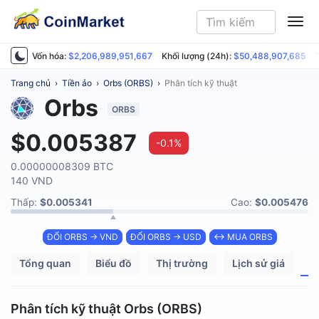
ME
Vốn hóa:
$2,206,989,951,667
Khối lượng (24h):
$50,488,907,685
T
Trang chủ
›
Tiền ảo
›
Orbs (ORBS)
›
Phân tích kỹ thuật
Orbs
ORBS
$0.005387
-0.1%
0.00000008309 BTC
140 VND
Thấp:
$0.005341
Cao:
$0.005476
ĐỔI ORBS → VND
ĐỔI ORBS → USD
↔ MUA ORBS
Tổng quan
Biểu đồ
Thị trường
Lịch sử giá
P
Phân tích kỹ thuật Orbs (ORBS)