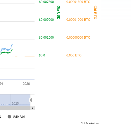
$0.007500
0.00001500 BTC
Giá USD
Giá BTC
$0.005000
0.00001000 BTC
$0.002500
0.00000500 BTC
$0.0
0.000 BTC
24
2026
2025
C
24h Vol
CoinMarket.vn