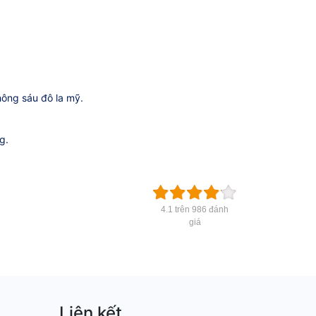
ông sáu đô la mỹ.
g.
4.1 trên 986 đánh
giá
Liên kết