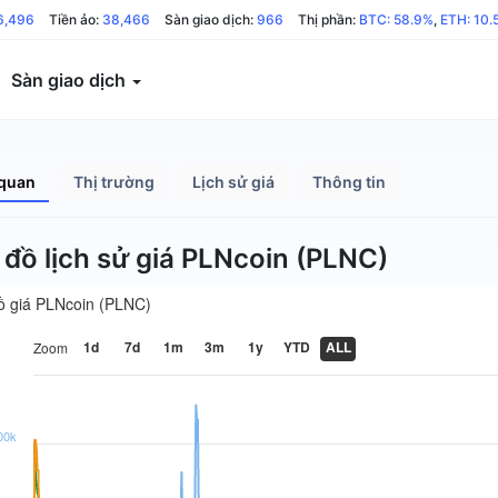
6,496
Tiền ảo:
38,466
Sàn giao dịch:
966
Thị phần:
BTC: 58.9%
,
ETH: 10.
Sàn giao dịch
quan
Thị trường
Lịch sử giá
Thông tin
 đồ lịch sử giá PLNcoin (PLNC)
ồ giá PLNcoin (PLNC)
1d
7d
1m
3m
1y
YTD
ALL
Zoom
00k