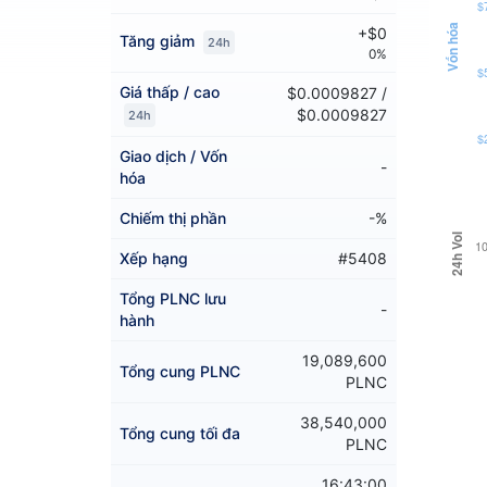
$
Vốn hóa
+$0
Tăng giảm
24h
0%
$
Giá thấp / cao
$0.0009827 /
$0.0009827
24h
$
Giao dịch / Vốn
-
hóa
Chiếm thị phần
-%
24h Vol
1
Xếp hạng
#5408
Tổng PLNC lưu
-
hành
19,089,600
Tổng cung PLNC
PLNC
38,540,000
Tổng cung tối đa
PLNC
16:43:00