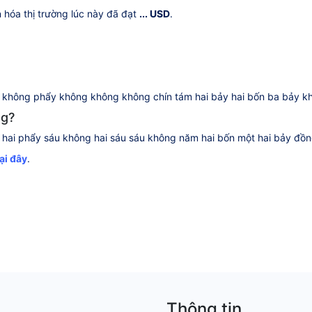
n hóa thị trường lúc này đã đạt
... USD
.
hông phẩy không không không chín tám hai bảy hai bốn ba bảy kh
ng?
ai phẩy sáu không hai sáu sáu không năm hai bốn một hai bảy đồn
tại đây
.
Thông tin