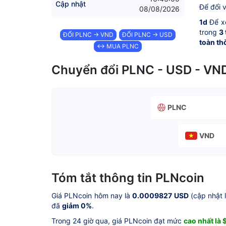
Cập nhật
Để đổi 
08/08/2026
1d
Để x
trong
3
ĐỔI PLNC → VND
ĐỔI PLNC → USD
toàn th
↔ MUA PLNC
Chuyển đổi PLNC - USD - VN
PLNC
VND
Tóm tắt thông tin PLNcoin
Giá PLNcoin hôm nay là
0.0009827 USD
(cập nhật 
đã
giảm 0%
.
Trong 24 giờ qua, giá PLNcoin đạt mức
cao nhất là