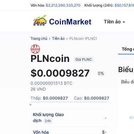
Vốn hóa:
$2,212,390,335,270
Khối lượng (24h):
$50,157,81
Tiền ảo
Trang chủ
›
Tiền ảo
›
PLNcoin (PLNC)
Tổng 
PLNcoin
Giá PLNC
Biểu
$0.0009827
0%
Biểu đ
0.00000001513 BTC
26 VND
Thấp:
$0.0009827
Cao:
$0.0009827
Khối lượng
Giao
$1
-
dịch
24h
Vốn hóa
$-