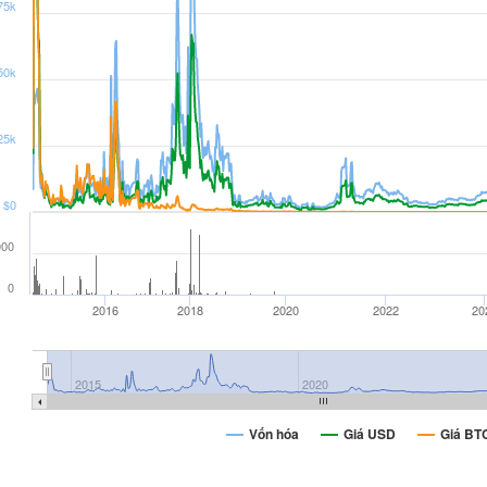
75k
50k
25k
$0
000
0
2016
2018
2020
2022
20
2015
2020
Vốn hóa
Giá USD
Giá BT