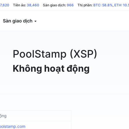
7,620
Tiền ảo:
38,460
Sàn giao dịch:
966
Thị phần:
BTC: 58.8%
,
ETH: 10
Sàn giao dịch
PoolStamp (XSP)
Không hoạt động
động
oolstamp.com