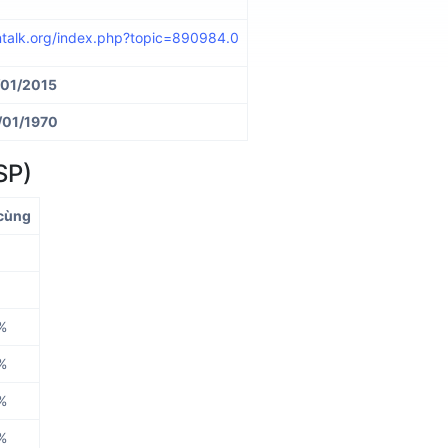
intalk.org/index.php?topic=890984.0
/01/2015
/01/1970
SP)
 cùng
%
%
%
%