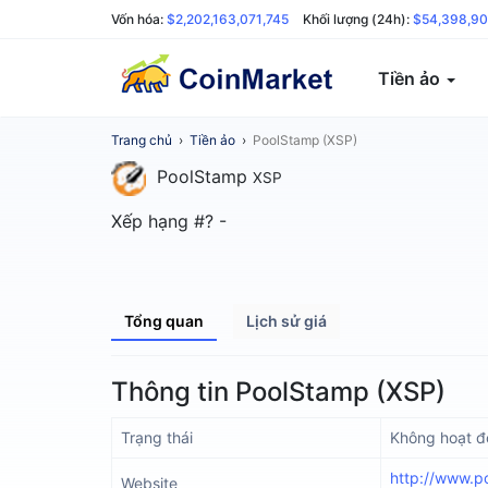
Vốn hóa:
$2,202,163,071,745
Khối lượng (24h):
$54,398,90
Tiền ảo
Trang chủ
›
Tiền ảo
›
PoolStamp (XSP)
PoolStamp
XSP
Xếp hạng #?
-
Tổng quan
Lịch sử giá
Thông tin PoolStamp (XSP)
Trạng thái
Không hoạt 
http://www.p
Website