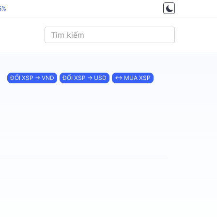
.5%
ĐỔI XSP → VND
ĐỔI XSP → USD
↔ MUA XSP