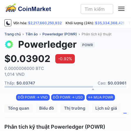
ME
Vốn hóa:
$2,217,660,250,932
Khối lượng (24h):
$35,334,368,421
T
Trang chủ
›
Tiền ảo
›
Powerledger (POWR)
›
Phân tích kỹ thuật
Powerledger
POWR
$0.03902
-0.92%
0.0000006000 BTC
1,014 VND
Thấp:
$0.03747
Cao:
$0.03961
ĐỔI POWR → VND
ĐỔI POWR → USD
↔ MUA POWR
Tổng quan
Biểu đồ
Thị trường
Lịch sử giá
P
Phân tích kỹ thuật Powerledger (POWR)