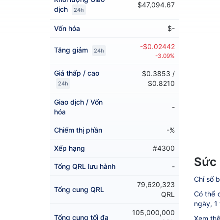
$47,094.67
dịch
24h
Vốn hóa
$-
-$0.02442
Tăng giảm
24h
-3.09%
Giá thấp / cao
$0.3853 /
$0.8210
24h
Giao dịch / Vốn
-
hóa
Chiếm thị phần
-%
Xếp hạng
#4300
Sức 
Tổng QRL lưu hành
-
Chỉ số b
79,620,323
Tổng cung QRL
Có thể c
QRL
ngày, 1 
105,000,000
Tổng cung tối đa
Xem thê