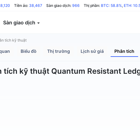
8,120
Tiền ảo:
38,467
Sàn giao dịch:
966
Thị phần:
BTC: 58.8%
,
ETH: 10.
Sàn giao dịch
n tích kỹ thuật
quan
Biểu đồ
Thị trường
Lịch sử giá
Phân tích
 tích kỹ thuật Quantum Resistant Led