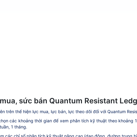
mua, sức bán Quantum Resistant Ledg
ên trên thể hiện lực mua, lực bán, lực theo dõi đối với Quantum Resi
họn các khoảng thời gian để xem phân tích kỹ thuật theo khoảng 1 ph
tuần, 1 tháng.
m các chỉ số phân tích kỹ thuật nâng cao (dao động, đường trung bìn