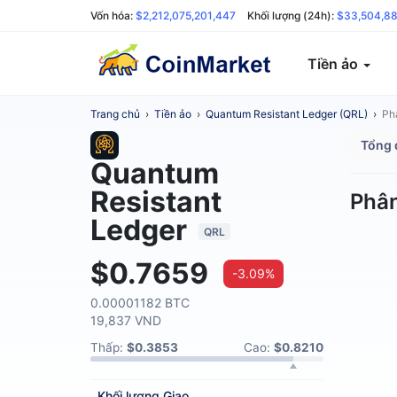
Vốn hóa:
$2,212,075,201,447
Khối lượng (24h):
$33,504,88
Tiền ảo
Trang chủ
›
Tiền ảo
›
Quantum Resistant Ledger (QRL)
›
Phâ
Tổng 
Quantum
Resistant
Phân
Ledger
QRL
$0.7659
-3.09%
0.00001182 BTC
19,837 VND
Thấp:
$0.3853
Cao:
$0.8210
Khối lượng
Giao