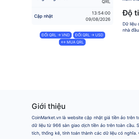
QRL
Độ t
13:54:00
Cập nhật
09/08/2026
Dữ liệu 
nhà đầu 
ĐỔI QRL → VND
ĐỔI QRL → USD
↔ MUA QRL
Giới thiệu
CoinMarket.vn là website cập nhật giá tiền ảo trên t
dữ liệu từ 966 sàn giao dịch tiền ảo trên toàn cầu.
tích, thống kê, tính toán thành các dữ liệu có nghĩa.